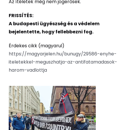
Az ítéletek még nem jogerősek.
FRISSÍTÉS:
A budapesti ügyészség és a védelem
bejelentette, hogy fellebbezni fog.
Érdekes cikk (magyarul)
https://magyarjelen.hu/bunugy/29586-enyhe-
iteletekkel-meguszhatja-az-antifatamadasok-
harom-vadlottja