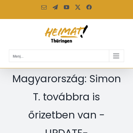
Kihagyás
Email:
Telegram
YouTube
X
Facebook
Menj...
Magyarország: Simon
T. továbbra is
őrizetben van -
UPDATE-