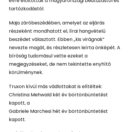
évre eltiltották a magyarországi beutazástól és
tartózkodástól.
Maja záróbeszédében, amelyet az eljárás
részeként mondhatott el, lírai hangvételű
beszédet választott. Ebben „kis virágnak”
nevezte magát, és részletesen leírta önképét. A
bíróság tudomásul vette ezeket a
megjegyzéseket, de nem tekintette enyhítő
körülménynek.
Truxon kívül más vádlottakat is elítéltek:
Christina Mehwald két év börtönbüntetést
kapott, a
Gabriele Marchesi hét év börtönbüntetést
kapott.