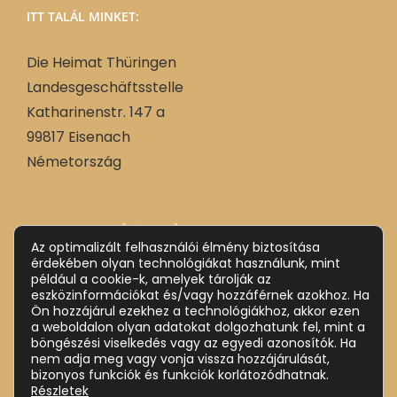
ITT TALÁL MINKET:
Die Heimat Thüringen
Landesgeschäftsstelle
Katharinenstr. 147 a
99817 Eisenach
Németország
Német
Deutsch
(
)
Az optimalizált felhasználói élmény biztosítása
Magyar
érdekében olyan technológiákat használunk, mint
például a cookie-k, amelyek tárolják az
eszközinformációkat és/vagy hozzáférnek azokhoz. Ha
Ön hozzájárul ezekhez a technológiákhoz, akkor ezen
a weboldalon olyan adatokat dolgozhatunk fel, mint a
böngészési viselkedés vagy az egyedi azonosítók. Ha
nem adja meg vagy vonja vissza hozzájárulását,
bizonyos funkciók és funkciók korlátozódhatnak.
Részletek