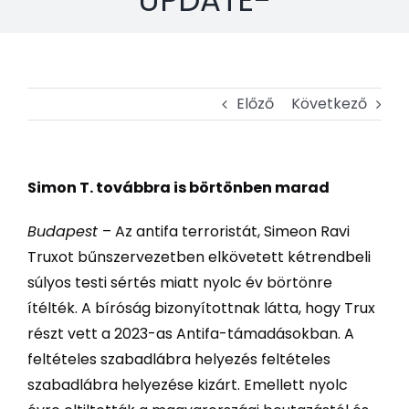
Előző
Következő
Simon T. továbbra is börtönben marad
Budapest
– Az antifa terroristát, Simeon Ravi
Truxot bűnszervezetben elkövetett kétrendbeli
súlyos testi sértés miatt nyolc év börtönre
ítélték. A bíróság bizonyítottnak látta, hogy Trux
részt vett a 2023-as Antifa-támadásokban. A
feltételes szabadlábra helyezés feltételes
szabadlábra helyezése kizárt. Emellett nyolc