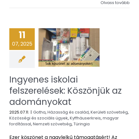
Olvass tovább
11
07, 2025
Ingyenes iskolai
felszerelések: Köszönjük az
adományokat
2025.07.11.
|
Gotha
,
Házasság és család
,
Kerületi szövetség
,
Közösségi és szociális ügyek
,
Kyffhäuserkreis
,
magyar
fordítással
,
Nemzeti szövetség
,
Türingia
Ezer köszönet a nagylelkű támogatásért! Az