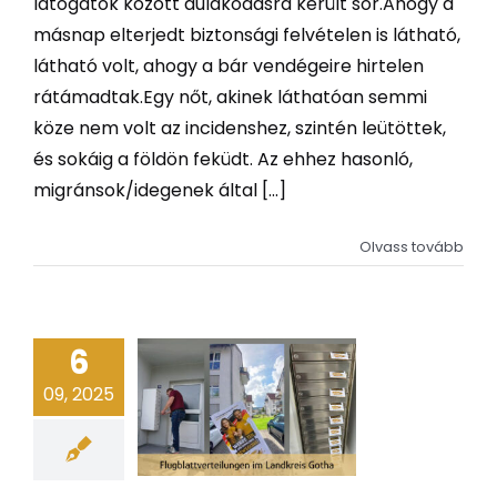
látogatók között dulakodásra került sor.Ahogy a
másnap elterjedt biztonsági felvételen is látható,
látható volt, ahogy a bár vendégeire hirtelen
rátámadtak.Egy nőt, akinek láthatóan semmi
köze nem volt az incidenshez, szintén leütöttek,
és sokáig a földön feküdt. Az ehhez hasonló,
migránsok/idegenek által [...]
Olvass tovább
6
09, 2025