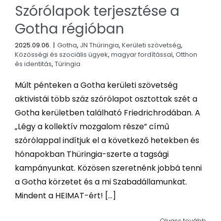
Szórólapok terjesztése a
Gotha régióban
2025.09.06.
|
Gotha
,
JN Thüringia
,
Kerületi szövetség
,
Közösségi és szociális ügyek
,
magyar fordítással
,
Otthon
és identitás
,
Türingia
Múlt pénteken a Gotha kerületi szövetség
aktivistái több száz szórólapot osztottak szét a
Gotha kerületben található Friedrichrodában. A
„Légy a kollektív mozgalom része” című
szórólappal indítjuk el a következő hetekben és
hónapokban Thüringia-szerte a tagsági
kampányunkat. Közösen szeretnénk jobbá tenni
a Gotha körzetet és a mi Szabadállamunkat.
Mindent a HEIMAT-ért! [...]
Olvass tovább