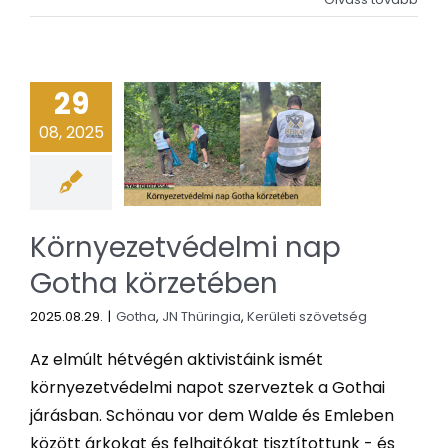
29
08, 2025
Környezetvédelmi nap
Gotha körzetében
2025.08.29.
|
Gotha
,
JN Thüringia
,
Kerületi szövetség
Az elmúlt hétvégén aktivistáink ismét
környezetvédelmi napot szerveztek a Gothai
járásban. Schönau vor dem Walde és Emleben
között árkokat és felhajtókat tisztítottunk - és