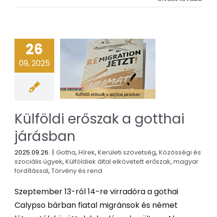
26
09, 2025
Külföldi erőszak a gotthai
járásban
2025.09.26.
|
Gotha
,
Hírek
,
Kerületi szövetség
,
Közösségi és
szociális ügyek
,
Külföldiek által elkövetett erőszak
,
magyar
fordítással
,
Törvény és rend
Szeptember 13-ról 14-re virradóra a gothai
Calypso bárban fiatal migránsok és német