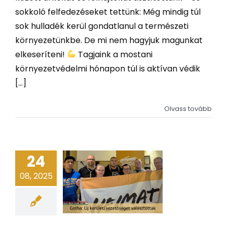
sokkoló felfedezéseket tettünk: Még mindig túl
sok hulladék kerül gondatlanul a természeti
környezetünkbe. De mi nem hagyjuk magunkat
elkeseríteni!
Tagjaink a mostani
környezetvédelmi hónapon túl is aktívan védik
[...]
Olvass tovább
24
08, 2025