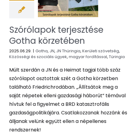
Szórólapok terjesztése
Gotha körzetében
2025.06.29.
|
Gotha
,
JN
,
JN Thüringia
,
Kerületi szövetség
,
Közösségi és szociális ügyek
,
magyar fordítással
,
Türingia
Múlt szerdán a JN és a Heimat tagjai több száz
szórólapot osztottak szét a Gotha körzetben
található Friedrichrodában. „Állítsátok meg a
saját népetek elleni gazdasági háborút” témával
hívtuk fel a figyelmet a BRD katasztrofális
gazdaságpolitikájára. Csatlakozzanak hozzánk és
álljanak velünk együtt ellen a népellenes
rendszernek!