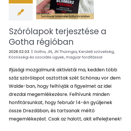
Szórólapok terjesztése a
Gotha régióban
2026.02.03.
|
Gotha
,
JN
,
JN Thüringia
,
Kerületi szövetség
,
Közösségi és szociális ügyek
,
magyar fordítással
Ifjúsági mozgalmunk aktivistái ma, kedden több
száz szórólapot osztottak szét Schönau vor dem
Walde-ban, hogy felhívják a figyelmet az idei
drezdai megemlékezésre. Felhívunk minden
honfitársunkat, hogy február 14-én gyűljenek
össze Drezdában, és tartsanak méltó
megemlékezést. Csak az halott, akit elfelejtenek!