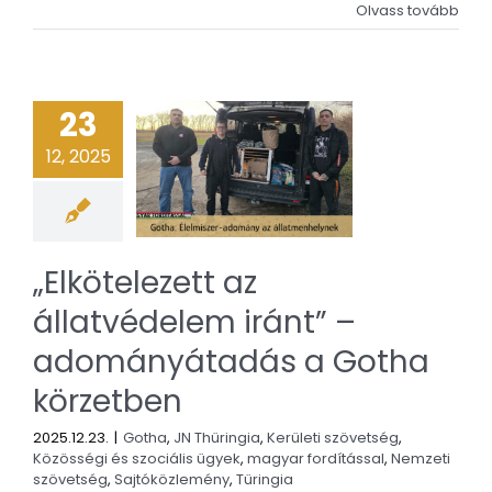
Olvass tovább
23
12, 2025
„Elkötelezett az
állatvédelem iránt” –
adományátadás a Gotha
körzetben
2025.12.23.
|
Gotha
,
JN Thüringia
,
Kerületi szövetség
,
Közösségi és szociális ügyek
,
magyar fordítással
,
Nemzeti
szövetség
,
Sajtóközlemény
,
Türingia