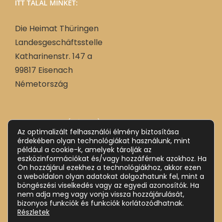
ITT TALÁL MINKET:
Die Heimat Thüringen
Landesgeschäftsstelle
Katharinenstr. 147 a
99817 Eisenach
Németország
Német
Deutsch
(
)
Az optimalizált felhasználói élmény biztosítása
Magyar
érdekében olyan technológiákat használunk, mint
például a cookie-k, amelyek tárolják az
eszközinformációkat és/vagy hozzáférnek azokhoz. Ha
Ön hozzájárul ezekhez a technológiákhoz, akkor ezen
a weboldalon olyan adatokat dolgozhatunk fel, mint a
böngészési viselkedés vagy az egyedi azonosítók. Ha
nem adja meg vagy vonja vissza hozzájárulását,
bizonyos funkciók és funkciók korlátozódhatnak.
Részletek
Impressum
Datenschutz (DSGVO)