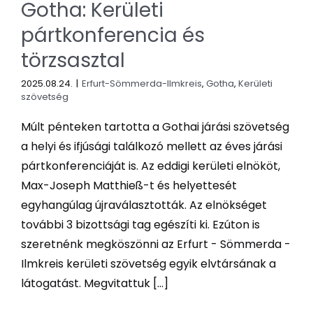
Gotha: Kerületi
pártkonferencia és
törzsasztal
2025.08.24.
|
Erfurt-Sömmerda-Ilmkreis
,
Gotha
,
Kerületi
szövetség
Múlt pénteken tartotta a Gothai járási szövetség
a helyi és ifjúsági találkozó mellett az éves járási
pártkonferenciáját is. Az eddigi kerületi elnököt,
Max-Joseph Matthieß-t és helyettesét
egyhangúlag újraválasztották. Az elnökséget
további 3 bizottsági tag egészíti ki. Ezúton is
szeretnénk megköszönni az Erfurt - Sömmerda -
Ilmkreis kerületi szövetség egyik elvtársának a
látogatást. Megvitattuk [...]