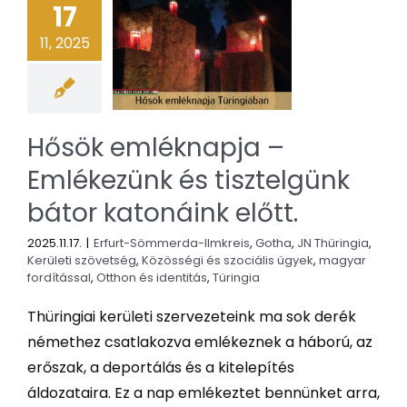
17
11, 2025
Hősök emléknapja –
Emlékezünk és tisztelgünk
bátor katonáink előtt.
2025.11.17.
|
Erfurt-Sömmerda-Ilmkreis
,
Gotha
,
JN Thüringia
,
Kerületi szövetség
,
Közösségi és szociális ügyek
,
magyar
fordítással
,
Otthon és identitás
,
Türingia
Thüringiai kerületi szervezeteink ma sok derék
némethez csatlakozva emlékeznek a háború, az
erőszak, a deportálás és a kitelepítés
áldozataira. Ez a nap emlékeztet bennünket arra,