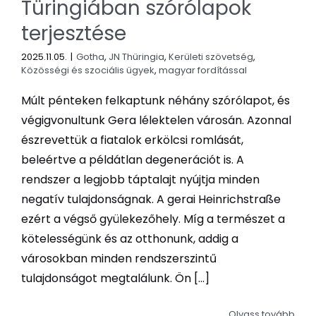
Türingiában szórólapok
terjesztése
2025.11.05.
|
Gotha
,
JN Thüringia
,
Kerületi szövetség
,
Közösségi és szociális ügyek
,
magyar fordítással
Múlt pénteken felkaptunk néhány szórólapot, és
végigvonultunk Gera lélektelen városán. Azonnal
észrevettük a fiatalok erkölcsi romlását,
beleértve a példátlan degenerációt is. A
rendszer a legjobb táptalajt nyújtja minden
negatív tulajdonságnak. A gerai Heinrichstraße
ezért a végső gyülekezőhely. Míg a természet a
kötelességünk és az otthonunk, addig a
városokban minden rendszerszintű
tulajdonságot megtalálunk. Ön [...]
Olvass tovább