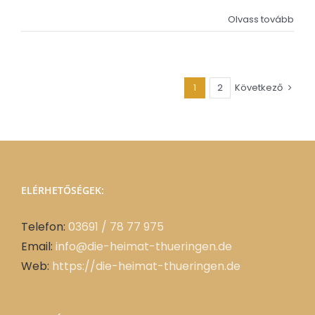
Olvass tovább
1
2
Következő
ELÉRHETŐSÉGEK:
Telefon:
03691 / 78 77 975
Email:
info@die-heimat-thueringen.de
Web:
https://die-heimat-thueringen.de