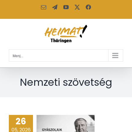
Kihagyás
Email:
Telegram
YouTube
X
Facebook
Menj...
Nemzeti szövetség
26
05, 2026