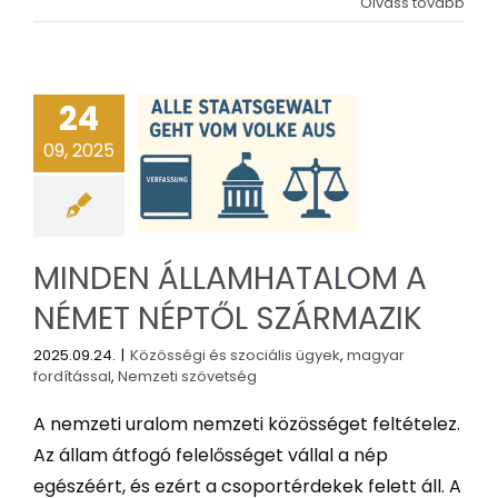
Olvass tovább
24
09, 2025
MINDEN ÁLLAMHATALOM A
NÉMET NÉPTŐL SZÁRMAZIK
2025.09.24.
|
Közösségi és szociális ügyek
,
magyar
fordítással
,
Nemzeti szövetség
A nemzeti uralom nemzeti közösséget feltételez.
Az állam átfogó felelősséget vállal a nép
egészéért, és ezért a csoportérdekek felett áll. A