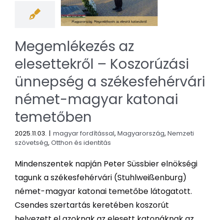
Megemlékezés az
elesettekről – Koszorúzási
ünnepség a székesfehérvári
német-magyar katonai
temetőben
2025.11.03.
|
magyar fordítással
,
Magyarország
,
Nemzeti
szövetség
,
Otthon és identitás
Mindenszentek napján Peter Süssbier elnökségi
tagunk a székesfehérvári (Stuhlweißenburg)
német-magyar katonai temetőbe látogatott.
Csendes szertartás keretében koszorút
helyezett el azoknak az elesett katonáknak az