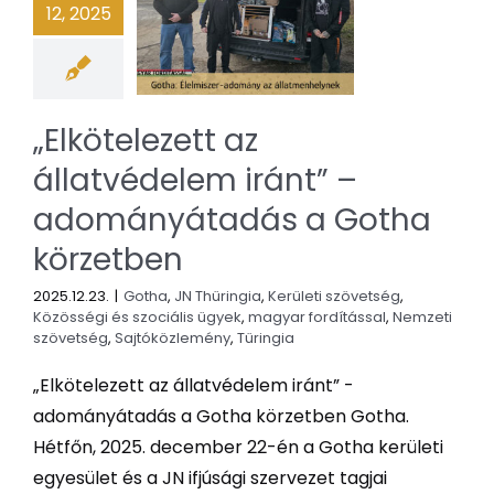
12, 2025
„Elkötelezett az
állatvédelem iránt” –
adományátadás a Gotha
körzetben
2025.12.23.
|
Gotha
,
JN Thüringia
,
Kerületi szövetség
,
Közösségi és szociális ügyek
,
magyar fordítással
,
Nemzeti
szövetség
,
Sajtóközlemény
,
Türingia
„Elkötelezett az állatvédelem iránt” -
adományátadás a Gotha körzetben Gotha.
Hétfőn, 2025. december 22-én a Gotha kerületi
egyesület és a JN ifjúsági szervezet tagjai