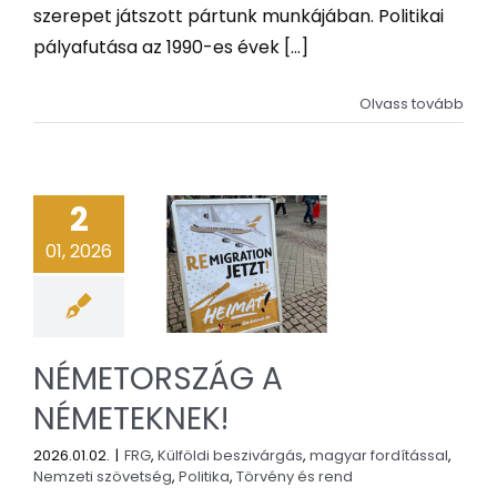
szerepet játszott pártunk munkájában. Politikai
pályafutása az 1990-es évek [...]
Olvass tovább
2
01, 2026
NÉMETORSZÁG A
NÉMETEKNEK!
2026.01.02.
|
FRG
,
Külföldi beszivárgás
,
magyar fordítással
,
Nemzeti szövetség
,
Politika
,
Törvény és rend