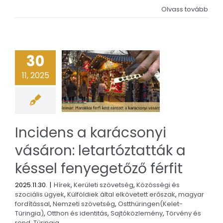
Olvass tovább
30
11, 2025
Incidens a karácsonyi
vásáron: letartóztatták a
késsel fenyegetőző férfit
2025.11.30.
|
Hírek
,
Kerületi szövetség
,
Közösségi és
szociális ügyek
,
Külföldiek által elkövetett erőszak
,
magyar
fordítással
,
Nemzeti szövetség
,
Ostthüringen(Kelet-
Türingia)
,
Otthon és identitás
,
Sajtóközlemény
,
Törvény és
rend
,
Türingia