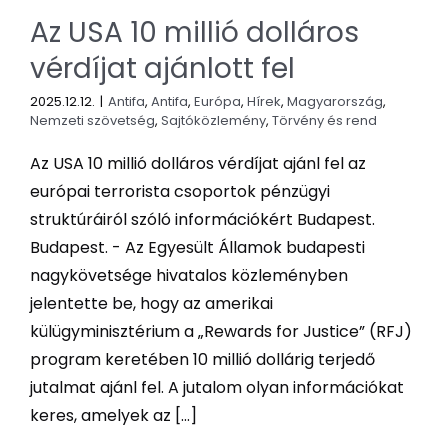
Az USA 10 millió dolláros
vérdíjat ajánlott fel
2025.12.12.
|
Antifa
,
Antifa
,
Európa
,
Hírek
,
Magyarország
,
Nemzeti szövetség
,
Sajtóközlemény
,
Törvény és rend
Az USA 10 millió dolláros vérdíjat ajánl fel az
európai terrorista csoportok pénzügyi
struktúráiról szóló információkért Budapest.
Budapest. - Az Egyesült Államok budapesti
nagykövetsége hivatalos közleményben
jelentette be, hogy az amerikai
külügyminisztérium a „Rewards for Justice” (RFJ)
program keretében 10 millió dollárig terjedő
jutalmat ajánl fel. A jutalom olyan információkat
keres, amelyek az [...]