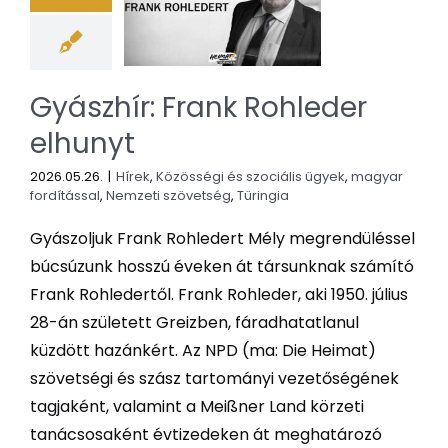
Gyászhír: Frank Rohleder
elhunyt
2026.05.26.
|
Hírek
,
Közösségi és szociális ügyek
,
magyar
fordítással
,
Nemzeti szövetség
,
Türingia
Gyászoljuk Frank Rohledert Mély megrendüléssel
búcsúzunk hosszú éveken át társunknak számító
Frank Rohledertől. Frank Rohleder, aki 1950. július
28-án született Greizben, fáradhatatlanul
küzdött hazánkért. Az NPD (ma: Die Heimat)
szövetségi és szász tartományi vezetőségének
tagjaként, valamint a Meißner Land körzeti
tanácsosaként évtizedeken át meghatározó