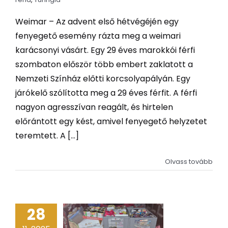
Weimar – Az advent első hétvégéjén egy
fenyegető esemény rázta meg a weimari
karácsonyi vásárt. Egy 29 éves marokkói férfi
szombaton először több embert zaklatott a
Nemzeti Színház előtti korcsolyapályán. Egy
járókelő szólította meg a 29 éves férfit. A férfi
nagyon agresszívan reagált, és hirtelen
előrántott egy kést, amivel fenyegető helyzetet
teremtett. A [...]
Olvass tovább
28