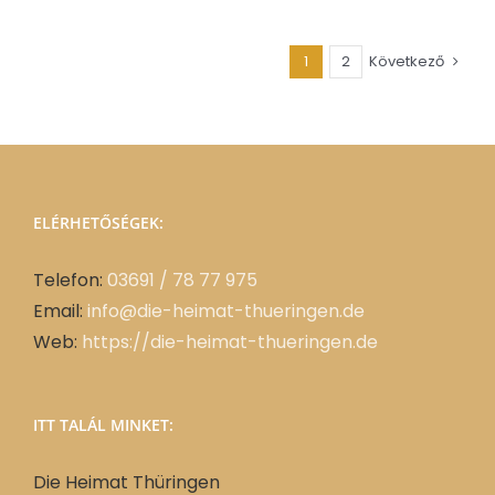
1
2
Következő
ELÉRHETŐSÉGEK:
Telefon:
03691 / 78 77 975
Email:
info@die-heimat-thueringen.de
Web:
https://die-heimat-thueringen.de
ITT TALÁL MINKET:
Die Heimat Thüringen