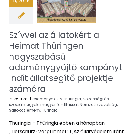
11, 2025
Szívvel az állatokért: a
Heimat Thüringen
nagyszabású
adománygyűjtő kampányt
indít állatsegítő projektje
számára
2025.11.28.
|
események
,
JN Thüringia
,
Közösségi és
szociális ügyek
,
magyar fordítással
,
Nemzeti szövetség
,
Sajtóközlemény
,
Türingia
Thüringia. - Thüringia ebben a hónapban
„Tierschutz-Verpflichtet” („Az állatvédelem iránt