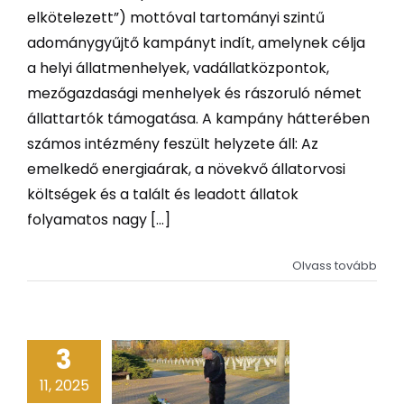
elkötelezett”) mottóval tartományi szintű
adománygyűjtő kampányt indít, amelynek célja
a helyi állatmenhelyek, vadállatközpontok,
mezőgazdasági menhelyek és rászoruló német
állattartók támogatása. A kampány hátterében
számos intézmény feszült helyzete áll: Az
emelkedő energiaárak, a növekvő állatorvosi
költségek és a talált és leadott állatok
folyamatos nagy [...]
Olvass tovább
3
11, 2025