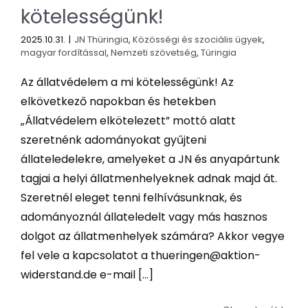
kötelességünk!
2025.10.31.
|
JN Thüringia
,
Közösségi és szociális ügyek
,
magyar fordítással
,
Nemzeti szövetség
,
Türingia
Az állatvédelem a mi kötelességünk! Az
elkövetkező napokban és hetekben
„Állatvédelem elkötelezett” mottó alatt
szeretnénk adományokat gyűjteni
állateledelekre, amelyeket a JN és anyapártunk
tagjai a helyi állatmenhelyeknek adnak majd át.
Szeretnél eleget tenni felhívásunknak, és
adományoznál állateledelt vagy más hasznos
dolgot az állatmenhelyek számára? Akkor vegye
fel vele a kapcsolatot a thueringen@aktion-
widerstand.de e-mail [...]