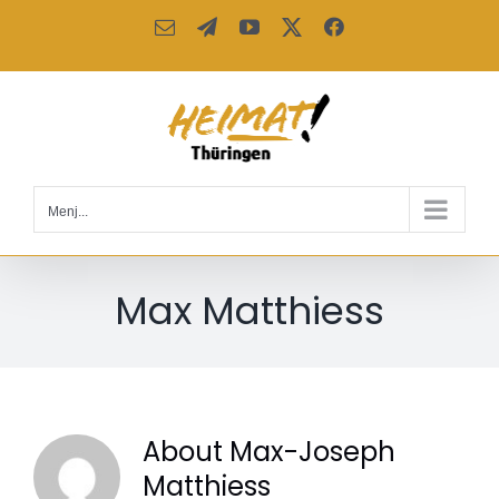
Kihagyás
Email:
Telegram
YouTube
X
Facebook
Menj...
Max Matthiess
About
Max-Joseph
Matthiess