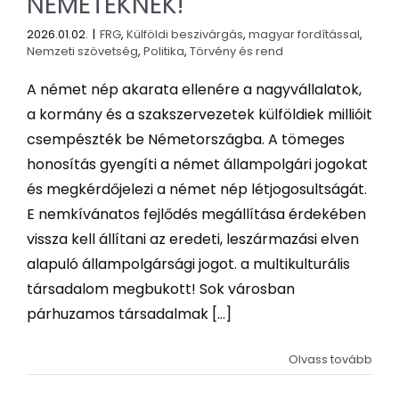
NÉMETEKNEK!
2026.01.02.
|
FRG
,
Külföldi beszivárgás
,
magyar fordítással
,
Nemzeti szövetség
,
Politika
,
Törvény és rend
A német nép akarata ellenére a nagyvállalatok,
a kormány és a szakszervezetek külföldiek millióit
csempészték be Németországba. A tömeges
honosítás gyengíti a német állampolgári jogokat
és megkérdőjelezi a német nép létjogosultságát.
E nemkívánatos fejlődés megállítása érdekében
vissza kell állítani az eredeti, leszármazási elven
alapuló állampolgársági jogot. a multikulturális
társadalom megbukott! Sok városban
párhuzamos társadalmak [...]
Olvass tovább