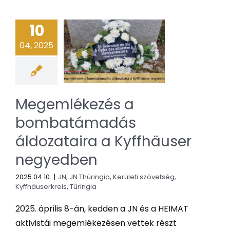
10
04, 2025
Megemlékezés a
bombatámadás
áldozataira a Kyffhäuser
negyedben
2025.04.10.
|
JN
,
JN Thüringia
,
Kerületi szövetség
,
Kyffhäuserkreis
,
Türingia
2025. április 8-án, kedden a JN és a HEIMAT
aktivistái megemlékezésen vettek részt