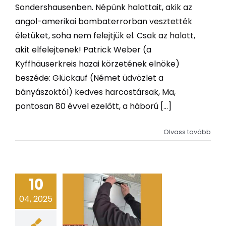
Sondershausenben. Népünk halottait, akik az
angol-amerikai bombaterrorban vesztették
életüket, soha nem felejtjük el. Csak az halott,
akit elfelejtenek! Patrick Weber (a
Kyffhäuserkreis hazai körzetének elnöke)
beszéde: Glückauf (Német üdvözlet a
bányászoktól) kedves harcostársak, Ma,
pontosan 80 évvel ezelőtt, a háború [...]
Olvass tovább
10
04, 2025