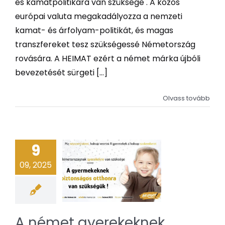
és kamatpolitikára van szüksége . A közös
európai valuta megakadályozza a nemzeti
kamat- és árfolyam-politikát, és magas
transzfereket tesz szükségessé Németország
rovására. A HEIMAT ezért a német márka újbóli
bevezetését sürgeti [...]
Olvass tovább
9
09, 2025
A német gyerekeknek