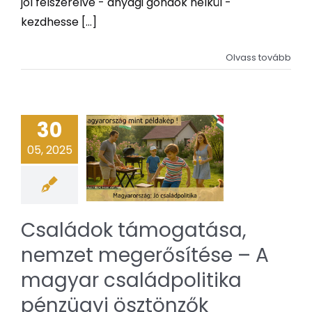
jól felszerelve - anyagi gondok nélkül -
kezdhesse [...]
Olvass tovább
30
05, 2025
Családok támogatása,
nemzet megerősítése – A
magyar családpolitika
pénzügyi ösztönzők