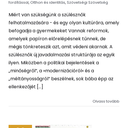
fordítással
,
Otthon és identitás
,
Szövetségi Szövetség
Miért van szükségünk a szülésznők
felhatalmazására - és egy olyan kultúrára, amely
befogadja a gyermekeket Vannak reformok,
amelyek papíron előrelépésnek tűnnek, de
mégis tönkreteszik azt, amit védeni akarnak. A
szülésznők új javadalmazási struktúrája az egyik
ilyen. Miközben a politikai bejelentések a
„minőségről”, a »modernizációról« és a
„méltányosságról” beszélnek, sok bába épp az
ellenkezőjét [...]
Olvass tovább