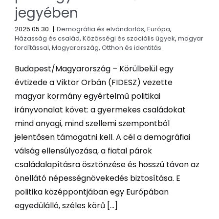
jegyében
2025.05.30.
|
Demográfia és elvándorlás
,
Európa
,
Házasság és család
,
Közösségi és szociális ügyek
,
magyar
fordítással
,
Magyarország
,
Otthon és identitás
Budapest/Magyarország – Körülbelül egy
évtizede a Viktor Orbán (FIDESZ) vezette
magyar kormány egyértelmű politikai
irányvonalat követ: a gyermekes családokat
mind anyagi, mind szellemi szempontból
jelentősen támogatni kell. A cél a demográfiai
válság ellensúlyozása, a fiatal párok
családalapításra ösztönzése és hosszú távon az
önellátó népességnövekedés biztosítása. E
politika középpontjában egy Európában
egyedülálló, széles körű [...]