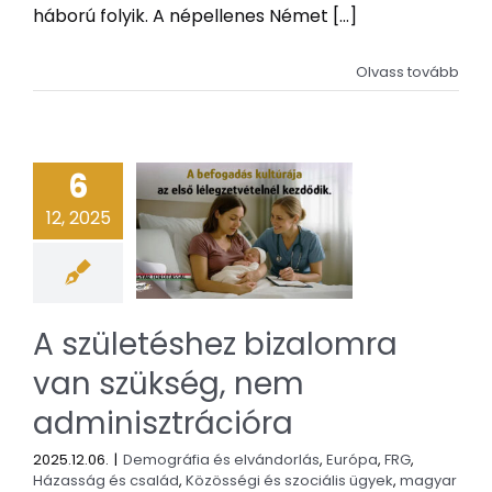
háború folyik. A népellenes Német [...]
Olvass tovább
6
12, 2025
A születéshez bizalomra
van szükség, nem
adminisztrációra
2025.12.06.
|
Demográfia és elvándorlás
,
Európa
,
FRG
,
Házasság és család
,
Közösségi és szociális ügyek
,
magyar