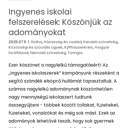
Ingyenes iskolai
felszerelések: Köszönjük az
adományokat
2025.07.11.
|
Gotha
,
Házasság és család
,
Kerületi szövetség
,
Közösségi és szociális ügyek
,
Kyffhäuserkreis
,
magyar
fordítással
,
Nemzeti szövetség
,
Türingia
Ezer köszönet a nagylelkű támogatásért! Az
„Ingyenes iskolaszerek” kampányunk részeként a
segítő szándék elsöprő hullámát tapasztaltuk. A
számos nagylelkű adománynak köszönhetően
nagy mennyiségű iskolaszert tudtunk
összegyűjteni - többek között tollakat, füzeteket,
füzeteket, vonalzókat és még sok mást. Ezek az
adományok lehetővé teszik, hogy sok gyermek