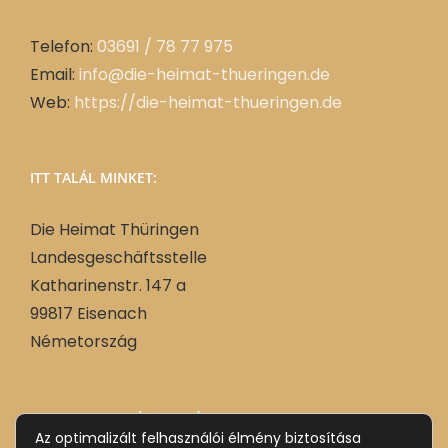
Telefon:
03691 / 78 77 975
Email:
info@die-heimat-thueringen.de
Web:
https://die-heimat-thueringen.de
ITT TALÁL MINKET:
Die Heimat Thüringen
Landesgeschäftsstelle
Katharinenstr. 147 a
99817 Eisenach
Németország
Német
Deutsch
(
)
Az optimalizált felhasználói élmény biztosítása
Magyar