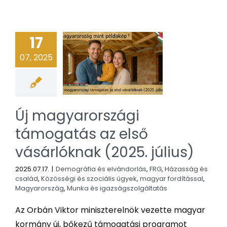
17
07, 2025
Új magyarországi
támogatás az első
vásárlóknak (2025. július)
2025.07.17.
|
Demográfia és elvándorlás
,
FRG
,
Házasság és
család
,
Közösségi és szociális ügyek
,
magyar fordítással
,
Magyarország
,
Munka és igazságszolgáltatás
Az Orbán Viktor miniszterelnök vezette magyar
kormány új, bőkezű támogatási programot