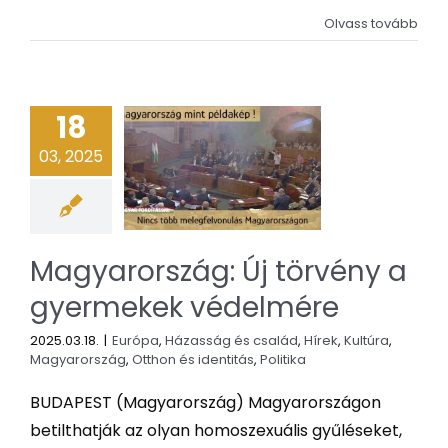
Olvass tovább
18
03, 2025
Magyarország: Új törvény a
gyermekek védelmére
2025.03.18.
|
Európa
,
Házasság és család
,
Hírek
,
Kultúra
,
Magyarország
,
Otthon és identitás
,
Politika
BUDAPEST (Magyarország) Magyarországon
betilthatják az olyan homoszexuális gyűléseket,