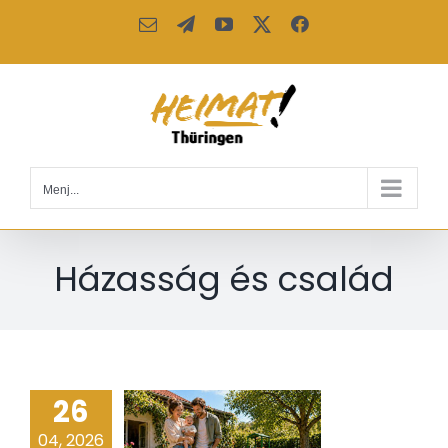
Kihagyás
Email:
Telegram
YouTube
X
Facebook
Menj...
Házasság és család
26
04, 2026