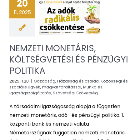
20
11, 2025
NEMZETI MONETÁRIS,
KÖLTSÉGVETÉSI ÉS PÉNZÜGYI
POLITIKA
2025.11.20.
|
Gazdaság
,
Házasság és család
,
Közösségi és
szociális ügyek
,
magyar fordítással
,
Munka és
igazságszolgáltatás
,
Szövetségi Szövetség
A társadalmi igazságosság alapja a független
nemzeti monetáris, adó- és pénzügyi politika. 1.
központi bank és nemzeti valuta
Németországnak független nemzeti monetáris