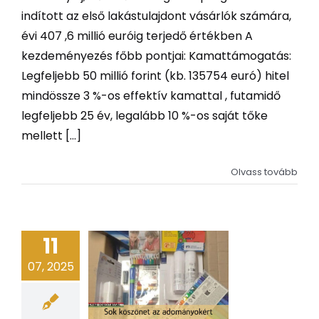
indított az első lakástulajdont vásárlók számára,
évi 407 ,6 millió euróig terjedő értékben A
kezdeményezés főbb pontjai: Kamattámogatás:
Legfeljebb 50 millió forint (kb. 135754 euró) hitel
mindössze 3 %-os effektív kamattal , futamidő
legfeljebb 25 év, legalább 10 %-os saját tőke
mellett [...]
Olvass tovább
11
07, 2025