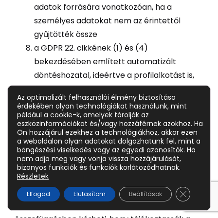
adatok forrására vonatkozóan, ha a
személyes adatokat nem az érintettől
gyűjtötték össze
a GDPR 22. cikkének (1) és (4)
bekezdésében említett automatizált
döntéshozatal, ideértve a profilalkotást is,
és legalább ezekben az esetekben az
Az optimalizált felhasználói élmény biztosítása
érintett logikájára, valamint az ilyen
érdekében olyan technológiákat használunk, mint
például a cookie-k, amelyek tárolják az
adatkezelés jelentőségére és az érintettre
eszközinformációkat és/vagy hozzáférnek azokhoz. Ha
gyakorolt várható következményeire
Ön hozzájárul ezekhez a technológiákhoz, akkor ezen
a weboldalon olyan adatokat dolgozhatunk fel, mint a
vonatkozó érdemi információk.
böngészési viselkedés vagy az egyedi azonosítók. Ha
nem adja meg vagy vonja vissza hozzájárulását,
Ön jogosult tájékoztatást kérni arról, hogy az
bizonyos funkciók és funkciók korlátozódhatnak.
Részletek
Önre vonatkozó személyes adatokat
továbbítják-e harmadik országba vagy
Close GDP
Elfogad
Elutasítom
Beállítások
nemzetközi szervezetnek. Ebben az