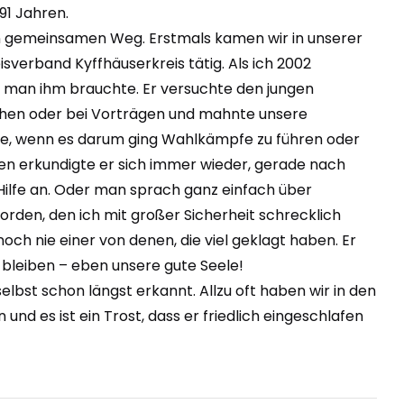
91 Jahren.
den gemeinsamen Weg. Erstmals kamen wir in unserer
erband Kyffhäuserkreis tätig. Als ich 2002
nn man ihm brauchte. Er versuchte den jungen
ächen oder bei Vorträgen und mahnte unsere
lle, wenn es darum ging Wahlkämpfe zu führen oder
ffen erkundigte er sich immer wieder, gerade nach
 Hilfe an. Oder man sprach ganz einfach über
eworden, den ich mit großer Sicherheit schrecklich
ch nie einer von denen, die viel geklagt haben. Er
 bleiben – eben unsere gute Seele!
 selbst schon längst erkannt. Allzu oft haben wir in den
und es ist ein Trost, dass er friedlich eingeschlafen