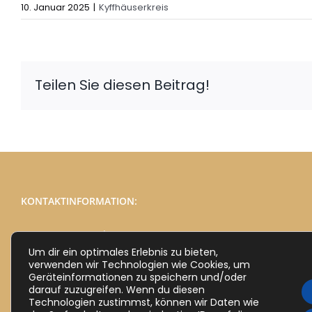
10. Januar 2025
|
Kyffhäuserkreis
Teilen Sie diesen Beitrag!
KONTAKTINFORMATION:
Telefon:
03691 / 78 77 975
Um dir ein optimales Erlebnis zu bieten,
E-Mail:
info@die-heimat-thueringen.de
verwenden wir Technologien wie Cookies, um
Webseite:
https://die-heimat-thueringen.de
Geräteinformationen zu speichern und/oder
darauf zuzugreifen. Wenn du diesen
Technologien zustimmst, können wir Daten wie