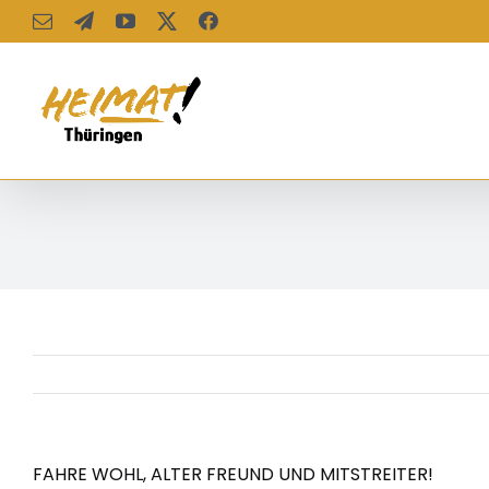
Zum
E-
Telegram
YouTube
X
Facebook
Mail
Inhalt
springen
FAHRE WOHL, ALTER FREUND UND MITSTREITER!