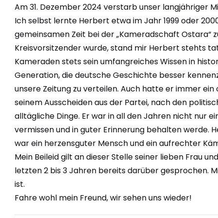
Am 31. Dezember 2024 verstarb unser langjähriger Mit
Ich selbst lernte Herbert etwa im Jahr 1999 oder 20
gemeinsamen Zeit bei der „Kameradschaft Ostara“ zu
Kreisvorsitzender wurde, stand mir Herbert stehts ta
Kameraden stets sein umfangreiches Wissen in histo
Generation, die deutsche Geschichte besser kennenz
unsere Zeitung zu verteilen. Auch hatte er immer ein
seinem Ausscheiden aus der Partei, nach den politisc
alltägliche Dinge. Er war in all den Jahren nicht nur 
vermissen und in guter Erinnerung behalten werde. He
war ein herzensguter Mensch und ein aufrechter Kämp
Mein Beileid gilt an dieser Stelle seiner lieben Frau u
letzten 2 bis 3 Jahren bereits darüber gesprochen. Mit
ist.
Fahre wohl mein Freund, wir sehen uns wieder!