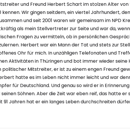
streiter und Freund Herbert Schart im stolzen Alter von 
00 kennen. Wir gingen seitdem, ein viertel Jahrhundert, 
sammen und seit 2001 waren wir gemeinsam im NPD Kreisv
tkräftig als mein Stellvertreter zur Seite und war da, we
rischen Fragen zu vermitteln, ob in persönlichen Gespr
ulernen. Herbert war ein Mann der Tat und stets zur Ste
 offenes Ohr für mich. In unzähligen Telefonaten und Tre
hen Aktivitäten in Thüringen und bot immer wieder seine
ein politischer Mitstreiter, er ist zu einem engen Freund g
rbert hatte es im Leben nicht immer leicht und war denno
fer für Deutschland. Und genau so wird er in Erinnerung
nd seinen Söhnen. Aber die Zeit war eben reif, das hatte er
 91 Jahren hat er ein langes Leben durchschreiten dürfen 