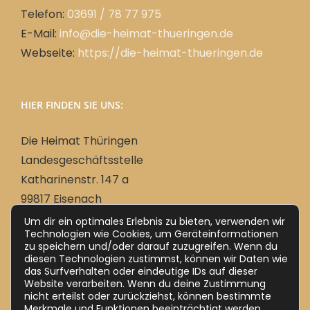
Telefon:
03691 / 78 77 975
E-Mail:
info@die-heimat-thueringen.de
Webseite:
https://die-heimat-thueringen.de
HIER FINDEN SIE UNS:
Die Heimat Thüringen
Landesgeschäftsstelle
Katharinenstr. 147 a
99817 Eisenach
Um dir ein optimales Erlebnis zu bieten, verwenden wir
Technologien wie Cookies, um Geräteinformationen
zu speichern und/oder darauf zuzugreifen. Wenn du
Deutsch
diesen Technologien zustimmst, können wir Daten wie
das Surfverhalten oder eindeutige IDs auf dieser
Website verarbeiten. Wenn du deine Zustimmung
nicht erteilst oder zurückziehst, können bestimmte
Merkmale und Funktionen beeinträchtigt werden.