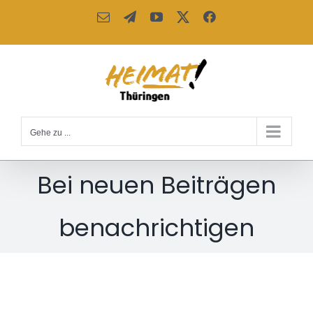
Zum
E-
Telegram
YouTube
X
Facebook
Inhalt
Mail
springen
Gehe zu ...
Bei neuen Beiträgen
benachrichtigen