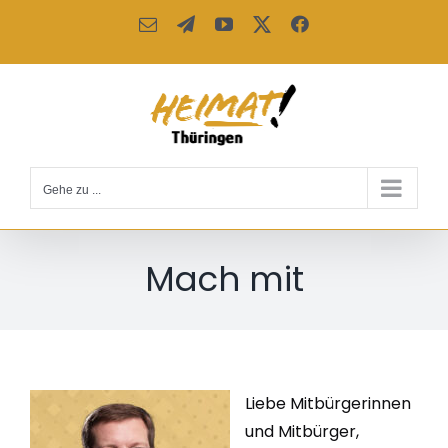
Zum
E-
Telegram
YouTube
X
Facebook
Inhalt
Mail
springen
Gehe zu ...
Mach mit
Liebe Mitbürgerinnen
und Mitbürger,