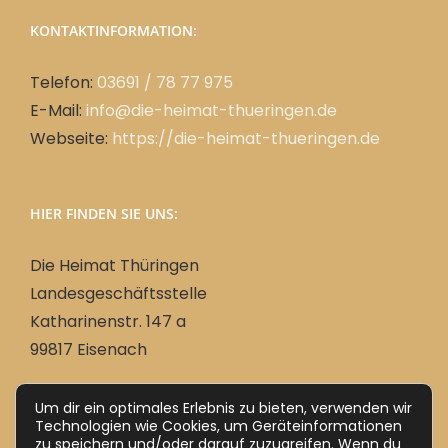
KONTAKTINFORMATION:
Telefon:
03691 / 78 77 975
E-Mail:
info@die-heimat-thueringen.de
Webseite:
https://die-heimat-thueringen.de
HIER FINDEN SIE UNS:
Die Heimat Thüringen
Landesgeschäftsstelle
Katharinenstr. 147 a
99817 Eisenach
Um dir ein optimales Erlebnis zu bieten, verwenden wir
Technologien wie Cookies, um Geräteinformationen
Deutsch
zu speichern und/oder darauf zuzugreifen. Wenn du