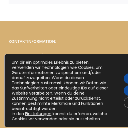
KONTAKTINFORMATION:
Telefon:
03691 / 78 77 975
Um dir ein optimales Erlebnis zu bieten,
E-Mail:
info@die-heimat-thueringen.de
verwenden wir Technologien wie Cookies, um
Webseite:
https://die-heimat-thueringen.de
Geräteinformationen zu speichern und/oder
darauf zuzugreifen. Wenn du diesen
Technologien zustimmst, können wir Daten wie
das Surfverhalten oder eindeutige IDs auf dieser
Website verarbeiten. Wenn du deine
Zustimmung nicht erteilst oder zurückziehst,
können bestimmte Merkmale und Funktionen
beeinträchtigt werden.
In den
Einstellungen
kannst du erfahren, welche
Impressum
Cookies wir verwenden oder sie ausschalten.
Datenschutz (DSGVO)