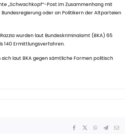
kannte „Schwachkopf“-Post im Zusammenhang mit
 Bundesregierung oder an Politikern der Altparteien
n Razzia wurden laut Bundeskriminalamt (BKA) 65
 140 Ermittlungsverfahren.
n sich laut BKA gegen sämtliche Formen politisch
Facebook
X
WhatsApp
Telegram
E-
Mail