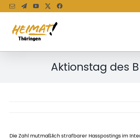
Zum
E-
Telegram
YouTube
X
Facebook
Mail
Inhalt
springen
Aktionstag des 
Die Zahl mutmaßlich strafbarer Hasspostings im Inter