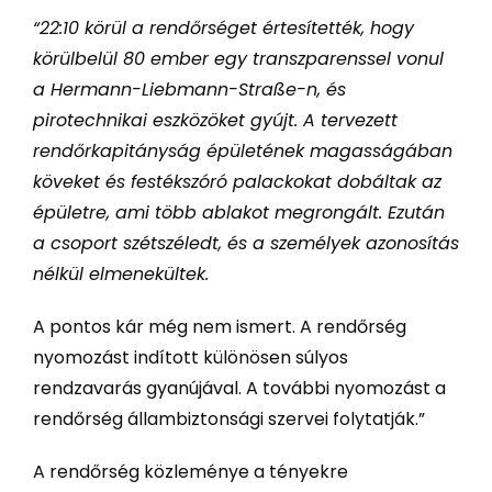
“22:10 körül a rendőrséget értesítették, hogy
körülbelül 80 ember egy transzparenssel vonul
a Hermann-Liebmann-Straße-n, és
pirotechnikai eszközöket gyújt. A tervezett
rendőrkapitányság épületének magasságában
köveket és festékszóró palackokat dobáltak az
épületre, ami több ablakot megrongált. Ezután
a csoport szétszéledt, és a személyek azonosítás
nélkül elmenekültek.
A pontos kár még nem ismert. A rendőrség
nyomozást indított különösen súlyos
rendzavarás gyanújával. A további nyomozást a
rendőrség állambiztonsági szervei folytatják.”
A rendőrség közleménye a tényekre