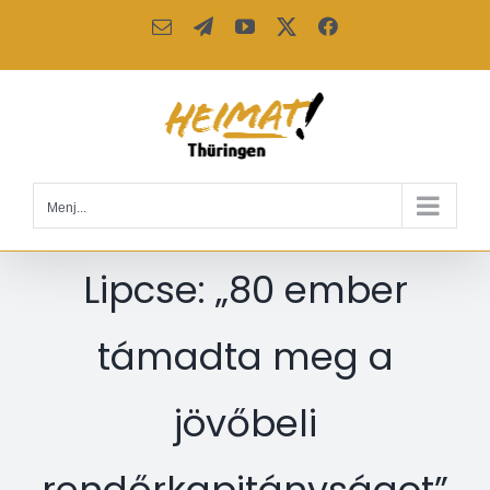
Kihagyás
Email:
Telegram
YouTube
X
Facebook
Menj...
Lipcse: „80 ember
támadta meg a
jövőbeli
rendőrkapitányságot”