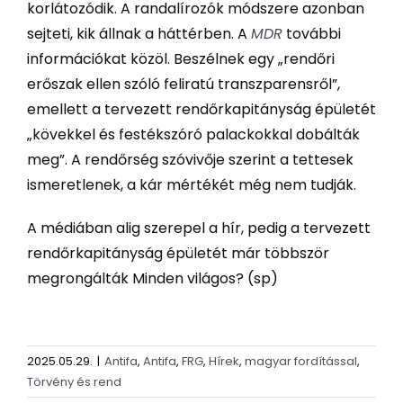
korlátozódik. A randalírozók módszere azonban
sejteti, kik állnak a háttérben. A
MDR
további
információkat közöl. Beszélnek egy „rendőri
erőszak ellen szóló feliratú transzparensről”,
emellett a tervezett rendőrkapitányság épületét
„kövekkel és festékszóró palackokkal dobálták
meg”. A rendőrség szóvivője szerint a tettesek
ismeretlenek, a kár mértékét még nem tudják.
A médiában alig szerepel a hír, pedig a tervezett
rendőrkapitányság épületét már többször
megrongálták Minden világos? (sp)
2025.05.29.
|
Antifa
,
Antifa
,
FRG
,
Hírek
,
magyar fordítással
,
Törvény és rend