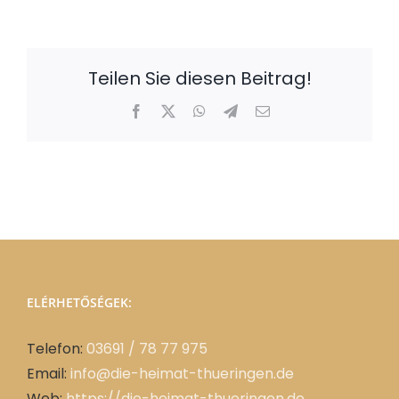
Teilen Sie diesen Beitrag!
Facebook
X
WhatsApp
Telegram
Email:
ELÉRHETŐSÉGEK:
Telefon:
03691 / 78 77 975
Email:
info@die-heimat-thueringen.de
Web:
https://die-heimat-thueringen.de