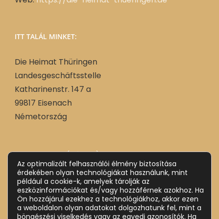
ITT TALÁL MINKET:
Die Heimat Thüringen
Landesgeschäftsstelle
Katharinenstr. 147 a
99817 Eisenach
Németország
Német
Deutsch
(
)
Az optimalizált felhasználói élmény biztosítása
Magyar
érdekében olyan technológiákat használunk, mint
például a cookie-k, amelyek tárolják az
eszközinformációkat és/vagy hozzáférnek azokhoz. Ha
Ön hozzájárul ezekhez a technológiákhoz, akkor ezen
a weboldalon olyan adatokat dolgozhatunk fel, mint a
böngészési viselkedés vagy az egyedi azonosítók. Ha