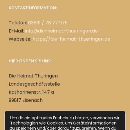
KONTAKTINFORMATION:
Telefon:
03691 / 78 77 975
E-Mail:
info@die-heimat-thueringen.de
Webseite:
https://die-heimat-thueringen.de
HIER FINDEN SIE UNS:
Die Heimat Thüringen
Landesgeschäftsstelle
Katharinenstr. 147 a
99817 Eisenach
Um dir ein optimales Erlebnis zu bieten, verwenden wir
Deutsch
Technologien wie Cookies, um Geräteinformationen
zu speichern und/oder darauf zuzugreifen. Wenn du