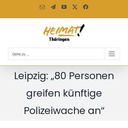
Zum
E-
Telegram
YouTube
X
Facebook
Inhalt
Mail
springen
Gehe zu ...
Leipzig: „80 Personen
greifen künftige
Polizeiwache an“