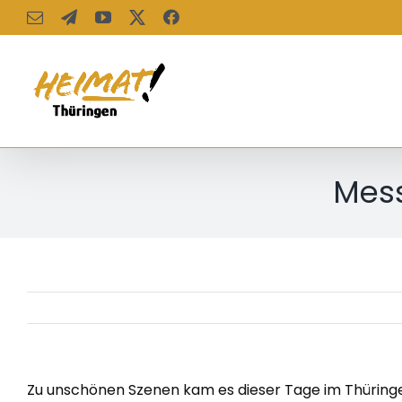
Zum
E-
Telegram
YouTube
X
Facebook
Mail
Inhalt
springen
Mess
Zu unschönen Szenen kam es dieser Tage im Thüringe