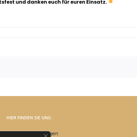
sfest und danken euch für euren Einsatz.
HIER FINDEN SIE UNS:
Die Heimat Thüringen
GDPR Cookie-Banner schließen