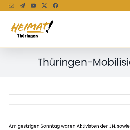
Zum
E-
Telegram
YouTube
X
Facebook
Mail
Inhalt
springen
Thüringen-Mobilis
Am gestrigen Sonntag waren Aktivisten der JN, sow