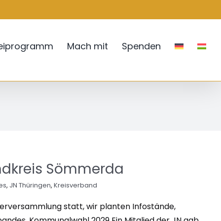
teiprogramm
Mach mit
Spenden
ndkreis Sömmerda
es
,
JN Thüringen
,
Kreisverband
derversammlung statt, wir planten Infostände,
rbandes. Kommunalwahl 2029 Ein Mitglied der JN gab