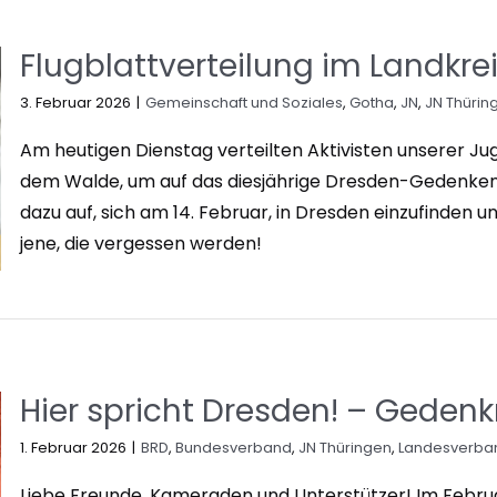
Flugblattverteilung im Landkre
3. Februar 2026
|
Gemeinschaft und Soziales
,
Gotha
,
JN
,
JN Thürin
Am heutigen Dienstag verteilten Aktivisten unserer J
dem Walde, um auf das diesjährige Dresden-Gedenken
dazu auf, sich am 14. Februar, in Dresden einzufinden 
jene, die vergessen werden!
Hier spricht Dresden! – Geden
1. Februar 2026
|
BRD
,
Bundesverband
,
JN Thüringen
,
Landesverba
Liebe Freunde, Kameraden und Unterstützer! Im Februa