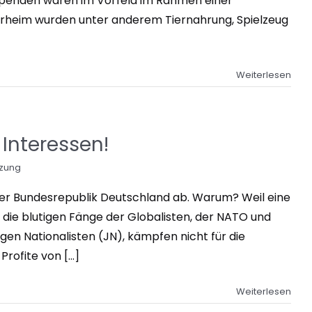
Spenden waren im Vorfeld im Rahmen einer
heim wurden unter anderem Tiernahrung, Spielzeug
Weiterlesen
 Interessen!
tzung
 der Bundesrepublik Deutschland ab. Warum? Weil eine
n die blutigen Fänge der Globalisten, der NATO und
ngen Nationalisten (JN), kämpfen nicht für die
ofite von [...]
Weiterlesen