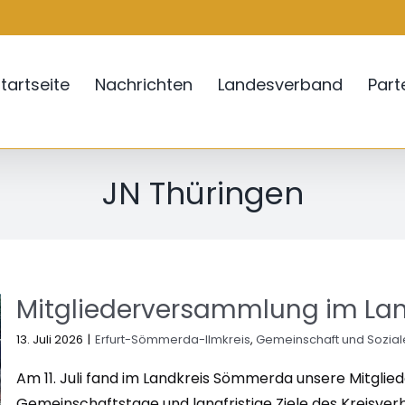
tartseite
Nachrichten
Landesverband
Par
JN Thüringen
Mitgliederversammlung im La
13. Juli 2026
|
Erfurt-Sömmerda-Ilmkreis
,
Gemeinschaft und Sozial
Am 11. Juli fand im Landkreis Sömmerda unsere Mitglie
Gemeinschaftstage und langfristige Ziele des Kreisve