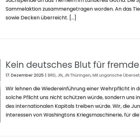
Sachspende an das Tierheim im Landkreis Gotha. Die 
Sammelaktion zusammengetragen worden. An das Tier
sowie Decken überreicht. [...]
Kein deutsches Blut für fremde
17. Dezember 2025
|
BRD
,
JN
,
JN Thüringen
,
Mit ungarische Überse
Wir lehnen die Wiedereinführung einer Wehrpflicht in
solche Pflicht uns nicht schützen würde, sondern uns i
des internationalen Kapitals treiben würde. Wir, die Ju
Interessen von Washingtons Kriegsmaschinerie, für die Pr