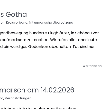
is Gotha
gen
,
Kreisverband
,
Mit ungarische Übersetzung
ugendbewegung hunderte Flugblätter, in Schönau vor
 aufmerksam zu machen. Wir rufen alle Landsleute
und ein würdiges Gedenken abzuhalten. Tot sind nur
Weiterlesen
kmarsch am 14.02.2026
nd
,
Veranstaltungen
r jähren sich die anglo-amerikanischen