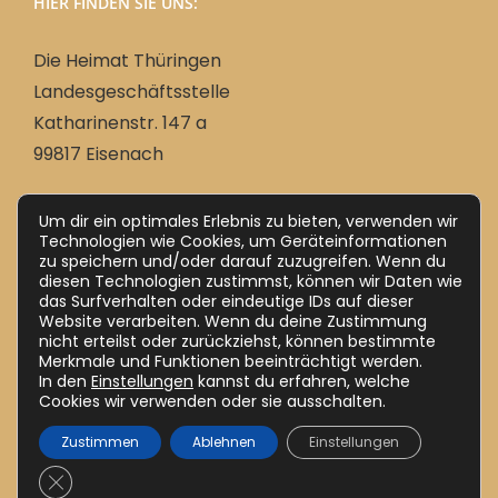
HIER FINDEN SIE UNS:
Die Heimat Thüringen
Landesgeschäftsstelle
Katharinenstr. 147 a
99817 Eisenach
Um dir ein optimales Erlebnis zu bieten, verwenden wir
Deutsch
Technologien wie Cookies, um Geräteinformationen
zu speichern und/oder darauf zuzugreifen. Wenn du
Ungarisch
Magyar
(
)
diesen Technologien zustimmst, können wir Daten wie
das Surfverhalten oder eindeutige IDs auf dieser
Website verarbeiten. Wenn du deine Zustimmung
nicht erteilst oder zurückziehst, können bestimmte
Merkmale und Funktionen beeinträchtigt werden.
In den
Einstellungen
kannst du erfahren, welche
Cookies wir verwenden oder sie ausschalten.
Zustimmen
Ablehnen
Einstellungen
Impressum
Datenschutz (DSGVO)
GDPR Cookie-Banner schließen
E-
Telegram
YouTube
X
Facebook