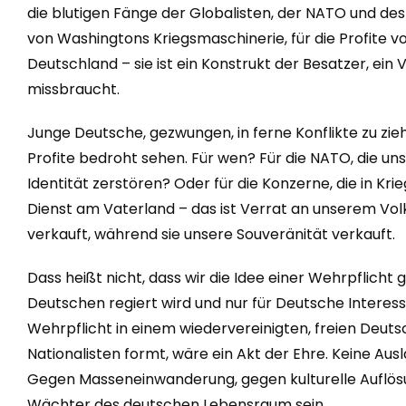
die blutigen Fänge der Globalisten, der NATO und des 
von Washingtons Kriegsmaschinerie, für die Profite 
Deutschland – sie ist ein Konstrukt der Besatzer, ein
missbraucht.
Junge Deutsche, gezwungen, in ferne Konflikte zu zie
Profite bedroht sehen. Für wen? Für die NATO, die un
Identität zerstören? Oder für die Konzerne, die in K
Dienst am Vaterland – das ist Verrat an unserem Vo
verkauft, während sie unsere Souveränität verkauft.
Dass heißt nicht, dass wir die Idee einer Wehrpflicht
Deutschen regiert wird und nur für Deutsche Interess
Wehrpflicht in einem wiedervereinigten, freien Deutsc
Nationalisten formt, wäre ein Akt der Ehre. Keine Au
Gegen Masseneinwanderung, gegen kulturelle Auflösun
Wächter des deutschen Lebensraum sein.