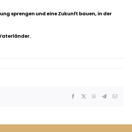
zung sprengen und eine Zukunft bauen, in der
 Vaterländer.
Facebook
X
WhatsApp
Telegram
E-
Mail