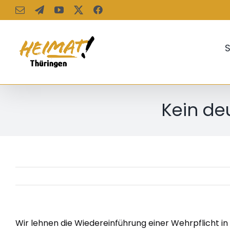
Zum
E-
Telegram
YouTube
X
Facebook
Mail
Inhalt
springen
S
Kein de
Wir lehnen die Wiedereinführung einer Wehrpflicht in