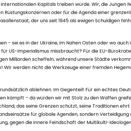
internationalen Kapitals treiben würde. Wir, die Jungen N
von Rüstungskonzernen oder für die Agenda einer grenzenl
 Vasallenstaat, der uns seit 1945 als ewigen Schuldigen hi
hen – sei es in der Ukraine, im Nahen Osten oder wo auch 
s für US-Imperialismus missbraucht? Für die EU-Bürokrate
riegen Milliarden scheffeln, während unsere Städte verko
lk! Wir werden nicht die Werkzeuge einer fremden Hegem
 grundsätzlich ablehnen. Im Gegenteil! Für ein echtes Deut
en kämpft – da würden wir mit Stolz zu den Waffen greife
hland, das seine Grenzen schützt, seine Traditionen ehrt 
slandseinsätze für globale Agenden, sondern Verteidigung
g, gegen die innere Feindschaft der Multikulti-Ideologen