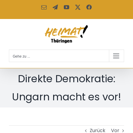
Zum
E-
Telegram
YouTube
X
Facebook
Inhalt
Mail
springen
Gehe zu ...
Direkte Demokratie:
Ungarn macht es vor!
Zurück
Vor