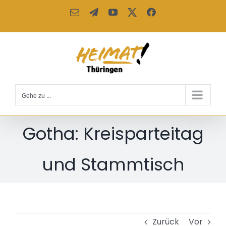
Zum
E-
Telegram
YouTube
X
Facebook
Inhalt
Mail
springen
Gehe zu ...
Gotha: Kreisparteitag
und Stammtisch
Zurück
Vor