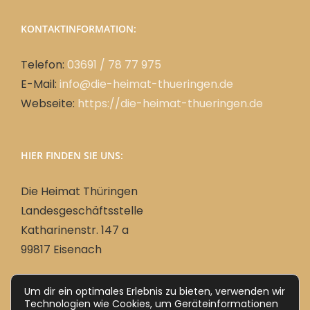
KONTAKTINFORMATION:
Telefon:
03691 / 78 77 975
E-Mail:
info@die-heimat-thueringen.de
Webseite:
https://die-heimat-thueringen.de
HIER FINDEN SIE UNS:
Die Heimat Thüringen
Landesgeschäftsstelle
Katharinenstr. 147 a
99817 Eisenach
Um dir ein optimales Erlebnis zu bieten, verwenden wir
Deutsch
Technologien wie Cookies, um Geräteinformationen