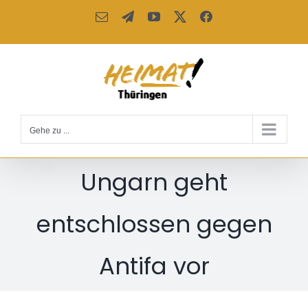
Zum
E-
Telegram
YouTube
X
Facebook
Inhalt
Mail
springen
Gehe zu ...
Ungarn geht
entschlossen gegen
Antifa vor