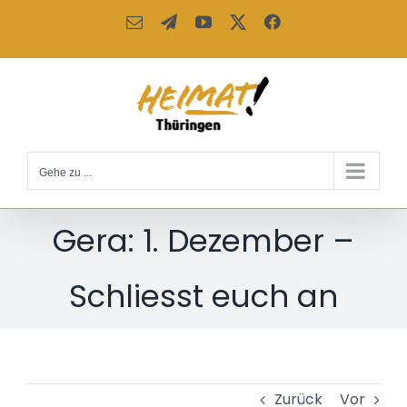
Zum
E-
Telegram
YouTube
X
Facebook
Inhalt
Mail
springen
Gehe zu ...
Gera: 1. Dezember –
Schliesst euch an
Zurück
Vor