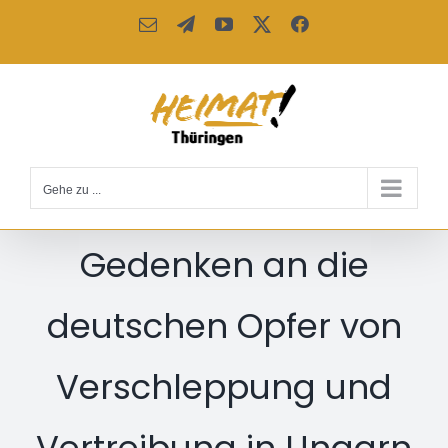
Zum
E-
Telegram
YouTube
X
Facebook
Inhalt
Mail
springen
Gehe zu ...
Gedenken an die
deutschen Opfer von
Verschleppung und
Vertreibung in Ungarn