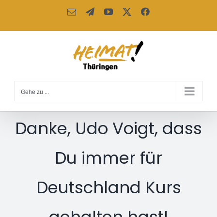
Zum
E-
Telegram
YouTube
X
Facebook
Inhalt
Mail
springen
Gehe zu ...
Danke, Udo Voigt, dass
Du immer für
Deutschland Kurs
gehalten hast!