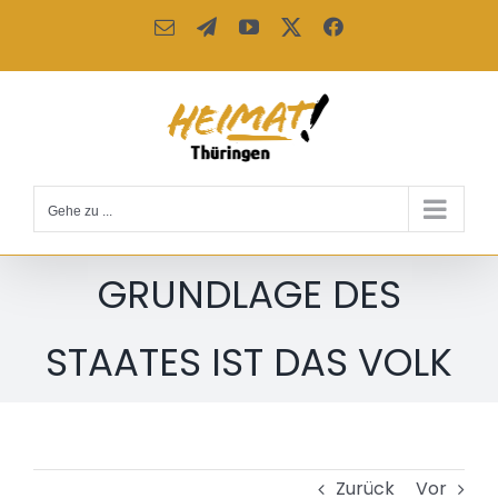
Zum
E-
Telegram
YouTube
X
Facebook
Inhalt
Mail
springen
Gehe zu ...
GRUNDLAGE DES
STAATES IST DAS VOLK
Zurück
Vor