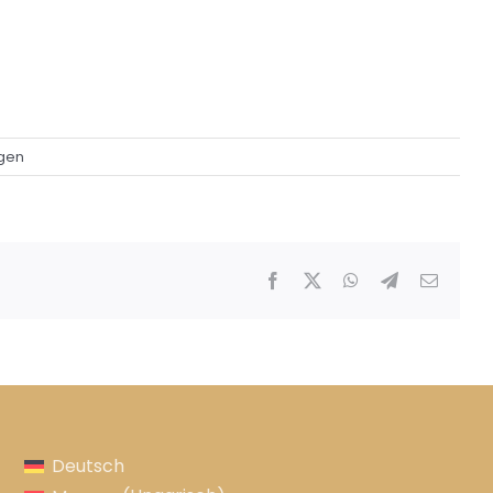
ngen
Facebook
X
WhatsApp
Telegram
E-
Mail
Deutsch