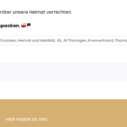
rräter unsere Heimat vernichten.
anpacken.
Soziales
,
Heimat und Identität
,
JN
,
JN Thüringen
,
Kreisverband
,
Thüri
HIER FINDEN SIE UNS: