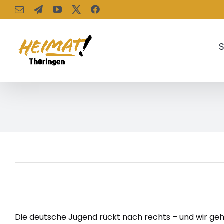
Zum
E-
Telegram
YouTube
X
Facebook
Mail
Inhalt
springen
S
Die deutsche Jugend rückt nach rechts – und wir ge