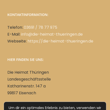
KONTAKTINFORMATION:
Telefon:
03691 / 78 77 975
E-Mail:
info@die-heimat-thueringen.de
Webseite:
https://die-heimat-thueringen.de
HIER FINDEN SIE UNS:
Die Heimat Thüringen
Landesgeschäftsstelle
Katharinenstr. 147 a
99817 Eisenach
Um dir ein optimales Erlebnis zu bieten, verwenden wir