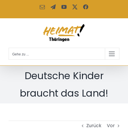
Zum
E-
Telegram
YouTube
X
Facebook
Inhalt
Mail
springen
Gehe zu ...
Deutsche Kinder
braucht das Land!
Zurück
Vor